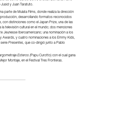
 Jusid y Juan Taratuto.
a parte de Mulata Films, donde realiza la dirección
stproducción, desarrollando formatos reconocidos
, con distinciones como el Japan Prize, una de las
 la televisión cultural en el mundo; dos menciones
Prix Jeunesse Iberoamericano; una nominación a los
my Awards, y cuatro nominaciones a los Emmy Kids,
 serie
Presentes,
que co-dirigió junto a Pablo
largometraje
Esteros (
Papu Curotto) con el cual gana
ejor Montaje, en el Festival Tres Fronteras.