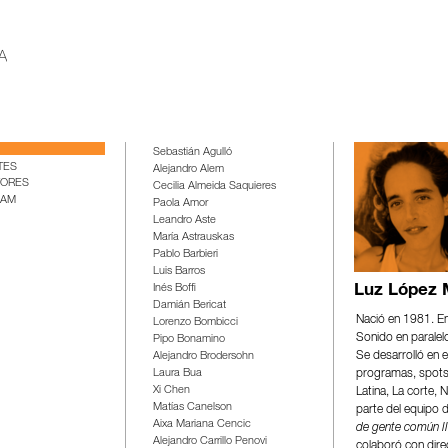
Sebastián Agulló
TES
Alejandro Alem
TORES
Cecilia Almeida Saquieres
IAM
Paola Amor
Leandro Aste
María Astrauskas
Pablo Barbieri
Luis Barros
Inés Boffi
Luz López
Damián Bericat
Nació en 1981. En
Lorenzo Bombicci
Sonido en paralel
Pipo Bonamino
Se desarrolló en 
Alejandro Brodersohn
programas, spots 
Laura Bua
Xi Chen
Latina, La corte, 
Matías Canelson
parte del equipo 
Aixa Mariana Cencic
de gente común II
Alejandro Carrillo Penovi
colaboró con dire