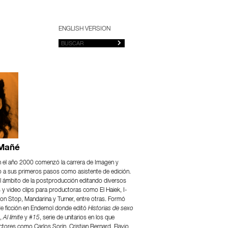
ENGLISH VERSION
 Mañé
 el año 2000 comenzó la carrera de Imagen y
o a sus primeros pasos como asistente de edición.
el ámbito de la postproducción editando diversos
y video clips para productoras como El Haiek, I-
Non Stop, Mandarina y Turner, entre otras. Formó
de ficción en Endemol donde editó
Historias de sexo
,
Al límite
y #
15
, serie de unitarios en los que
ctores como Carlos Sorín, Cristian Bernard, Flavio