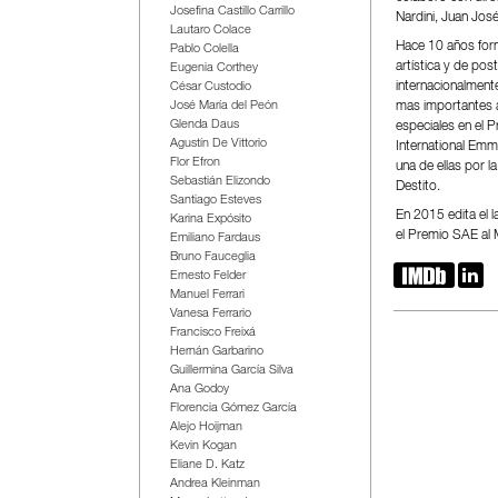
Josefina Castillo Carrillo
Nardini, Juan José
Lautaro Colace
Hace 10 años form
Pablo Colella
artística y de po
Eugenia Corthey
internacionalmente
César Custodio
mas importantes a
José María del Peón
Glenda Daus
especiales en el 
Agustín De Vittorio
International Em
Flor Efron
una de ellas por la
Sebastián Elizondo
Destito.
Santiago Esteves
En 2015 edita el 
Karina Expósito
el Premio SAE al M
Emiliano Fardaus
Bruno Fauceglia


Ernesto Felder
Manuel Ferrari
Vanesa Ferrario
Francisco Freixá
Hernán Garbarino
Guillermina García Silva
Ana Godoy
Florencia Gómez García
Alejo Hoijman
Kevin Kogan
Eliane D. Katz
Andrea Kleinman