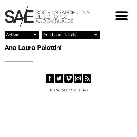
Ana Laura Palottini





INFO@SAEDITORES.ORG