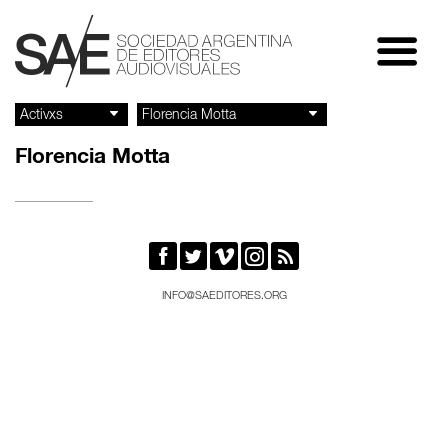
Florencia Motta





INFO@SAEDITORES.ORG