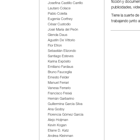
ficción y document
Josefina Castillo Carrillo
publicidades, video
Lautaro Colace
Pablo Colella
Tiene la suerte d
Eugenia Corthey
trabajando junto 
César Custodio
José María del Peón
Glenda Daus
Agustín De Vittorio
Flor Efron
Sebastián Elizondo
Santiago Esteves
Karina Expósito
Emiliano Fardaus
Bruno Fauceglia
Ernesto Felder
Manuel Ferrari
Vanesa Ferrario
Francisco Freixá
Hernán Garbarino
Guillermina García Silva
Ana Godoy
Florencia Gómez García
Alejo Hoijman
Kevin Kogan
Eliane D. Katz
Andrea Kleinman