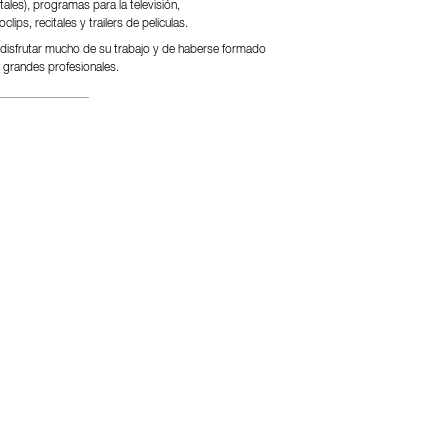
ales), programas para la televisión,
clips, recitales y trailers de películas.
e disfrutar mucho de su trabajo y de haberse formado
a grandes profesionales.