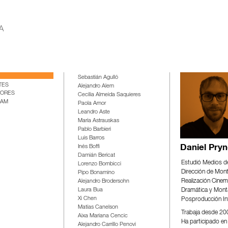
Sebastián Agulló
TES
Alejandro Alem
TORES
Cecilia Almeida Saquieres
IAM
Paola Amor
Leandro Aste
María Astrauskas
Pablo Barbieri
Luis Barros
Inés Boffi
Daniel Pryn
Damián Bericat
Estudió Medios de
Lorenzo Bombicci
Dirección de Mont
Pipo Bonamino
Realización Cinema
Alejandro Brodersohn
Dramática y Monta
Laura Bua
Xi Chen
Posproducción Int
Matías Canelson
Trabaja desde 200
Aixa Mariana Cencic
Ha participado en 
Alejandro Carrillo Penovi