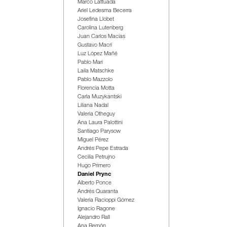
Marco Lattuada
Ariel Ledesma Becerra
Josefina Llobet
Carolina Lutenberg
Juan Carlos Macías
Gustavo Macri
Luz López Mañé
Pablo Mari
Laila Matschke
Pablo Mazzolo
Florencia Motta
Carla Muzykantski
Liliana Nadal
Valeria Otheguy
Ana Laura Palottini
Santiago Parysow
Miguel Pérez
Andrés Pepe Estrada
Cecilia Petrujno
Hugo Primero
Daniel Prync
Alberto Ponce
Andrés Quaranta
Valeria Racioppi Gómez
Ignacio Ragone
Alejandro Rall
Ana Remón