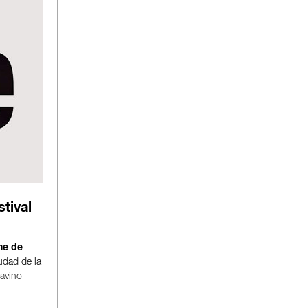
tival
ne de
udad de la
avino