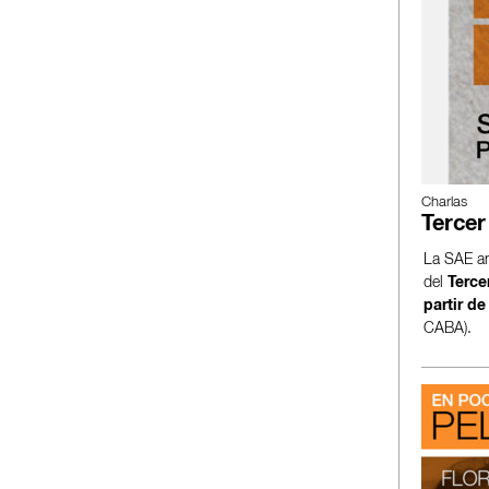
Charlas
Tercer
La SAE anu
del
Terce
partir de
CABA).