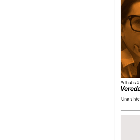
Películas X
Vered
Una síntes