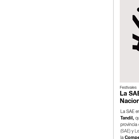
Festivales
La SAE
Nacion
La SAE en
Tandil,
qu
provincia
(SAE)
y
Le
la
Compet