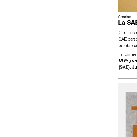
Charlas
La SAE
Con dos m
SAE parti
octubre e
En primer 
NLE: ¿u
(SAE)
, J