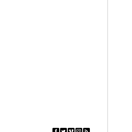




