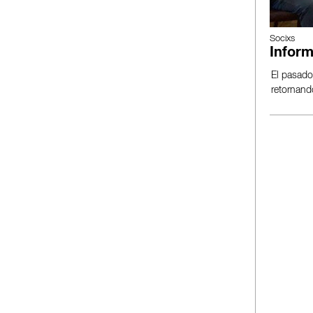
Socixs
Inform
El pasado
retornand