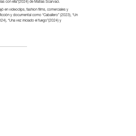
ías con ella”(2024) de Matías Scarvaci.
ó en videoclips, fashion films, comerciales y
ficción y documental como “Caballero” (2023), “Un
2024), “Una vez iniciado el fuego”(2024) y