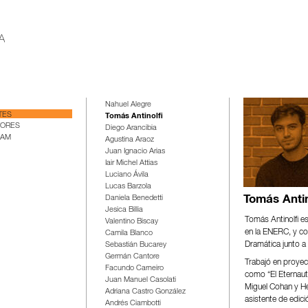
Nahuel Alegre
TES
Tomás Antinolfi
TORES
Diego Arancibia
IAM
Agustina Araoz
Juan Ignacio Arias
Iair Michel Attias
Luciano Ávila
Lucas Barzola
Daniela Benedetti
Tomás Antin
Jesica Billia
Tomás Antinolfi e
Valentino Biscay
en la ENERC, y co
Camila Blanco
Dramática junto a
Sebastián Bucarey
Germán Cantore
Trabajó en proyec
Facundo Carneiro
como “El Eternau
Juan Manuel Casolati
Miguel Cohan y He
Adriana Castro González
asistente de edic
Andrés Ciambotti