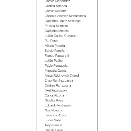
Camila Menéndez
Cristina Miranda
Camila Muhafra
Gabriel González Monasterios
Guillermo López Morlanes
Patrícia Monteiro
Guillermo Moreira
Julián Ospina Córdoba
Pat Perez
Milena Parrella
Sergio Parrella
Franco Passaretti
Julián Patiño
Pablo Perugorría
Manuela Quirós
Alexis Rabinovich Orlandi
Enzo Ramírez Lastra
Cristian Rampogna
Axel Rezinovsky
Carlos Ricotta
Nicolás Rivas
Eduardo Rodríguez
Noe Romano
Federico Rozas
Lucas Salvi
Alejo Saravia
Camila Sassi