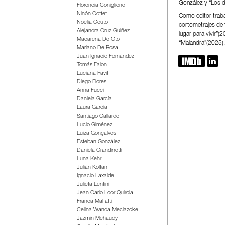
González y “Los d
Florencia Coniglione
Ninón Cottet
Como editor trabaj
Noelia Couto
cortometrajes de 
Alejandra Cruz Guiñez
lugar para vivir”(
Macarena De Oto
“Malandra”(2025).
Mariano De Rosa
Juan Ignacio Fernández


Tomás Falon
Luciana Favit
Diego Flores
Anna Fucci
Daniela García
Laura García
Santiago Gallardo
Lucio Giménez
Luiza Gonçalves
Esteban González
Daniela Grandinetti
Luna Kehr
Julián Koltan
Ignacio Laxalde
Julieta Lentini
Jean Carlo Loor Quirola
Franca Malfatti
Celina Wanda Meclazcke
Jazmín Mehaudy