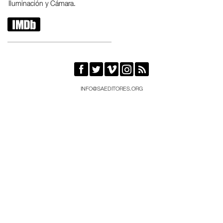
Iluminación y Cámara.






INFO@SAEDITORES.ORG