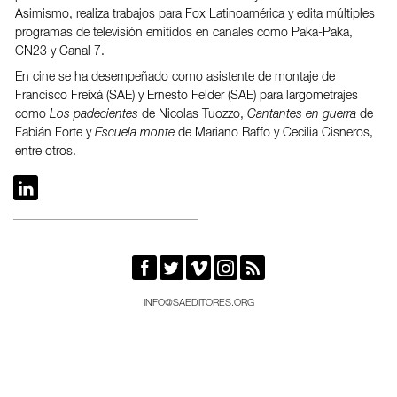
Asimismo, realiza trabajos para Fox Latinoamérica y edita múltiples
programas de televisión emitidos en canales como Paka-Paka,
CN23 y Canal 7.
En cine se ha desempeñado como asistente de montaje de
Francisco Freixá (SAE) y Ernesto Felder (SAE) para largometrajes
como
Los padecientes
de Nicolas Tuozzo,
Cantantes en guerra
de
Fabián Forte y
Escuela monte
de Mariano Raffo y Cecilia Cisneros,
entre otros.






INFO@SAEDITORES.ORG