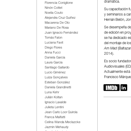
dramática.
Florencia Coniglione
Ninón Cottet
Su capacitación fu
Noelia Couto
y seminarios a ca
Alejandra Cruz Guiñez
Hernán Belón, Jo
Macarena De Oto
Se desempeña des
Mariano De Rosa
de edición en proy
Juan Ignacio Fernández
se ha dedicado es
Tomás Falon
Luciana Favit
del montaje de los
Diego Flores
Am Mad
(Baltaza
Anna Fucci
2014).
Daniela García
Es socio fundador
Laura García
Audiovisuales (E
Santiago Gallardo
Actualmente está 
Lucio Giménez
Francisco Márque
Luiza Gonçalves
Esteban González


Daniela Grandinetti
Luna Kehr
Julián Koltan
Ignacio Laxalde
Julieta Lentini
Jean Carlo Loor Quirola
Franca Malfatti
Celina Wanda Meclazcke
Jazmín Mehaudy