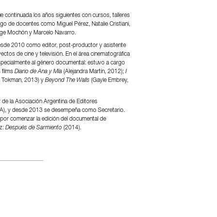
e continuada los años siguientes con cursos, talleres
rgo de docentes como Miguel Pérez, Natalie Cristiani,
rge Mochón y Marcelo Navarro.
de 2010 como editor, post-productor y asistente
ectos de cine y televisión. En el área cinematográfica
pecialmente al género documental: estuvo a cargo
 films
Diario de Ana y Mía
(Alejandra Martín, 2012);
I
r Tokman, 2013) y
Beyond The Walls
(Gayle Embrey,
 de la Asociación Argentina de Editores
DA), y desde 2013 se desempeña como Secretario.
por comenzar la edición del documental de
z:
Después de Sarmiento
(2014).