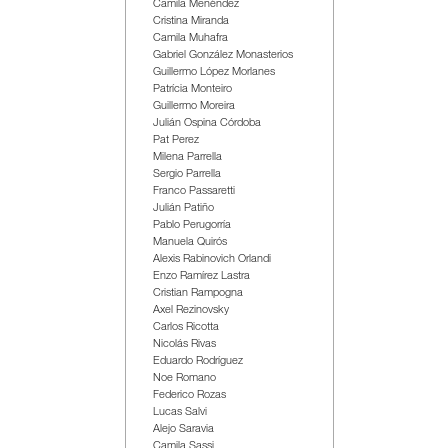
Camila Menéndez
Cristina Miranda
Camila Muhafra
Gabriel González Monasterios
Guillermo López Morlanes
Patrícia Monteiro
Guillermo Moreira
Julián Ospina Córdoba
Pat Perez
Milena Parrella
Sergio Parrella
Franco Passaretti
Julián Patiño
Pablo Perugorría
Manuela Quirós
Alexis Rabinovich Orlandi
Enzo Ramírez Lastra
Cristian Rampogna
Axel Rezinovsky
Carlos Ricotta
Nicolás Rivas
Eduardo Rodríguez
Noe Romano
Federico Rozas
Lucas Salvi
Alejo Saravia
Camila Sassi