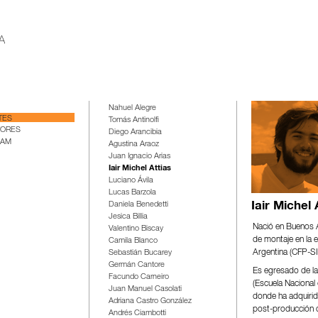
Nahuel Alegre
TES
Tomás Antinolfi
TORES
Diego Arancibia
IAM
Agustina Araoz
Juan Ignacio Arias
Iair Michel Attias
Luciano Ávila
Lucas Barzola
Daniela Benedetti
Iair Michel 
Jesica Billia
Nació en Buenos 
Valentino Biscay
de montaje en la e
Camila Blanco
Argentina (CFP-SI
Sebastián Bucarey
Germán Cantore
Es egresado de la
Facundo Carneiro
(Escuela Nacional
Juan Manuel Casolati
donde ha adquirid
Adriana Castro González
post-producción d
Andrés Ciambotti