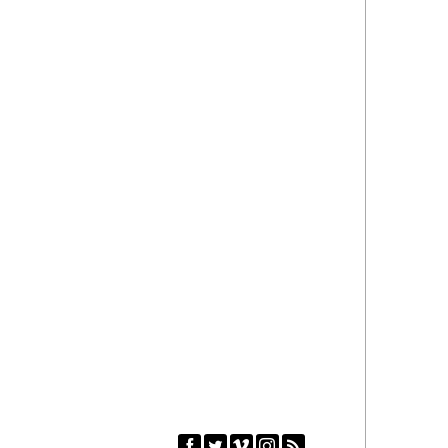




