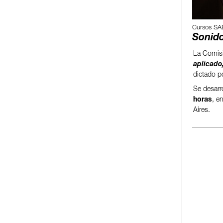
Cursos SA
Sonido
La Comisi
aplicado
dictado p
Se desarro
horas
, e
Aires.