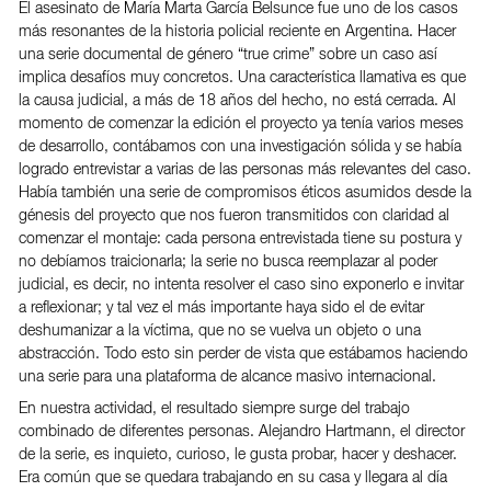
El asesinato de María Marta García Belsunce fue uno de los casos
más resonantes de la historia policial reciente en Argentina. Hacer
una serie documental de género “true crime” sobre un caso así
implica desafíos muy concretos. Una característica llamativa es que
la causa judicial, a más de 18 años del hecho, no está cerrada. Al
momento de comenzar la edición el proyecto ya tenía varios meses
de desarrollo, contábamos con una investigación sólida y se había
logrado entrevistar a varias de las personas más relevantes del caso.
Había también una serie de compromisos éticos asumidos desde la
génesis del proyecto que nos fueron transmitidos con claridad al
comenzar el montaje: cada persona entrevistada tiene su postura y
no debíamos traicionarla; la serie no busca reemplazar al poder
judicial, es decir, no intenta resolver el caso sino exponerlo e invitar
a reflexionar; y tal vez el más importante haya sido el de evitar
deshumanizar a la víctima, que no se vuelva un objeto o una
abstracción. Todo esto sin perder de vista que estábamos haciendo
una serie para una plataforma de alcance masivo internacional.
En nuestra actividad, el resultado siempre surge del trabajo
combinado de diferentes personas. Alejandro Hartmann, el director
de la serie, es inquieto, curioso, le gusta probar, hacer y deshacer.
Era común que se quedara trabajando en su casa y llegara al día