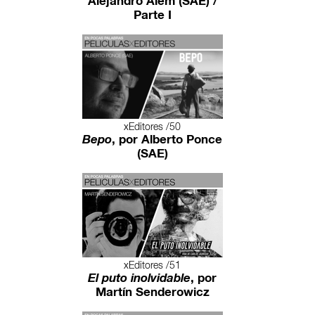
Alejandro Alem (SAE) /
Parte I
xEditores /50
Bepo
, por Alberto Ponce
(SAE)
xEditores /51
El puto inolvidable
, por
Martín Senderowicz