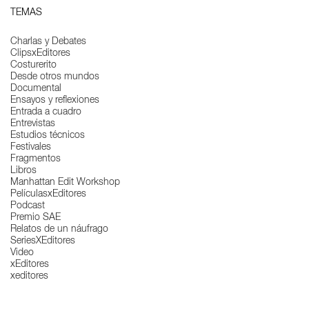
TEMAS
Charlas y Debates
ClipsxEditores
Costurerito
Desde otros mundos
Documental
Ensayos y reflexiones
Entrada a cuadro
Entrevistas
Estudios técnicos
Festivales
Fragmentos
Libros
Manhattan Edit Workshop
PelículasxEditores
Podcast
Premio SAE
Relatos de un náufrago
SeriesXEditores
Video
xEditores
xeditores