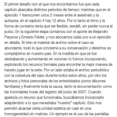
El primer desafío con el que nos encontramos fue que cada
capítulo abarcaba distintos períodos de tiempo: mientras que en el
episodio 1 transcurren unos 2 meses entre el asesinato y la
autopsia, en el capítulo 4 hay 12 años. Por lo tanto el ritmo y la
forma de contarlos tenía que ser flexible, versátil, sin perder nunca el
pulso. En la siguiente etapa contamos con el aporte de Alejandro
Parysow y Ernesto Felder, y nos abocamos cada uno a un episodio
en detalle. Si bien el material de archivo sobre el caso es
abundante, todo lo que concierne a su conservación y derechos es
complejísimo en nuestro país. En la medida en que se fue
destrabando y aumentando en volumen lo fuimos incorporando,
explorando los recursos formales para encontrar la mejor manera de
hacerlo jugar en la serie. Por un lado estaba el archivo periodístico
con la cobertura del caso durante todos estos años, por otro los
archivos y fotos personales de los entrevistados (como álbumes
familiares) y finalmente toda la causa, tanto la documentación como
las incontables horas del registro del juicio de 2007. Cuando
aparecía un recurso que funcionaba, buscábamos incorporarlo
adaptándolo a lo que necesitaba “nuestro” capítulo. Esto nos
permitió alcanzar cierta unidad estética sin caer en una
homogeneidad sin matices. Un ejemplo es el uso de las pantallas