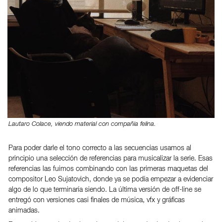
Lautaro Colace, viendo material con compañia felina.
Para poder darle el tono correcto a las secuencias usamos al
principio una selección de referencias para musicalizar la serie. Esas
referencias las fuimos combinando con las primeras maquetas del
compositor Leo Sujatovich, donde ya se podía empezar a evidenciar
algo de lo que terminaría siendo. La última versión de off-line se
entregó con versiones casi finales de música, vfx y gráficas
animadas.