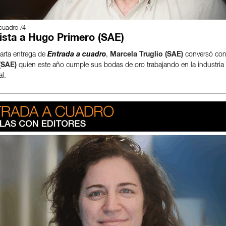
cuadro /4
ista a Hugo Primero (SAE)
uarta entrega de
Entrada a cuadro
,
Marcela Truglio (SAE)
conversó co
(SAE)
quien este año cumple sus bodas de oro trabajando en la industria
l.