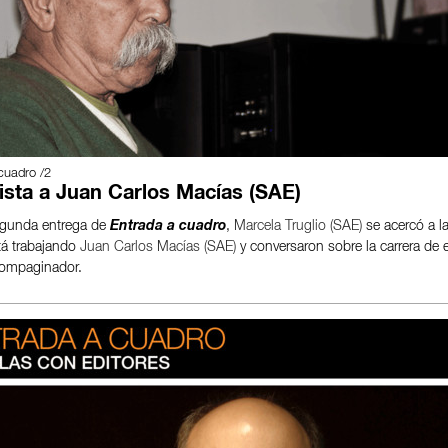
cuadro /2
ista a Juan Carlos Macías (SAE)
egunda entrega de
Entrada a cuadro
,
Marcela Truglio (SAE)
se acercó a la
á trabajando
Juan Carlos Macías (SAE)
y conversaron sobre la carrera de 
 compaginador.