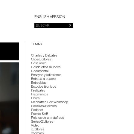
ENGLISH VERSION
TEMAS
Charlas y Debates
ClipsxEditores
Costurerito
Desde otros mundos
Documental
Ensayos y reflexiones
Entrada a cuadro
Entrevistas
Estudios técnicos
Festivales
Fragmentos
Libros
Manhattan Edit Workshop
PelículasxEditores
Podcast
Premio SAE
Relatos de un náufrago
SeriesXEditores
Video
xEditores
xeditores