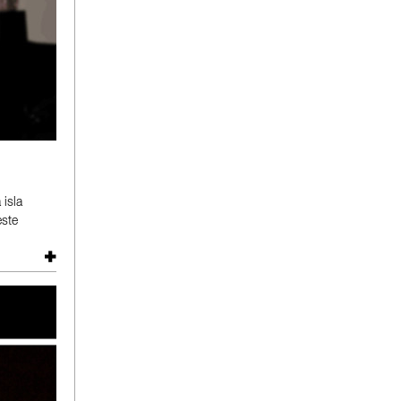
 isla
este